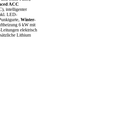
anced ACC
, intelligenter
nkl. LED-
 Punktgurte,
Winter-
ftheizung 6 kW mit
Leitungen elektrisch
usätzliche Lithium