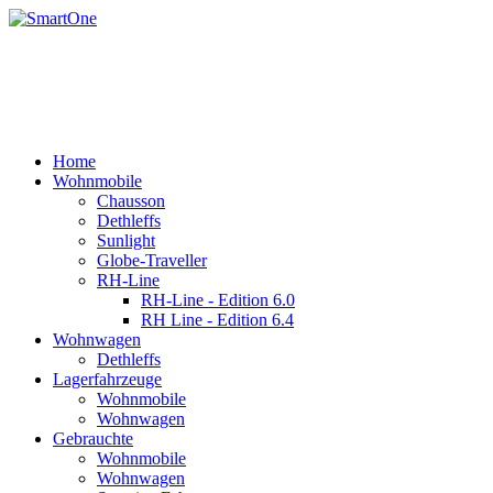
Home
Wohnmobile
Chausson
Dethleffs
Sunlight
Globe-Traveller
RH-Line
RH-Line - Edition 6.0
RH Line - Edition 6.4
Wohnwagen
Dethleffs
Lagerfahrzeuge
Wohnmobile
Wohnwagen
Gebrauchte
Wohnmobile
Wohnwagen