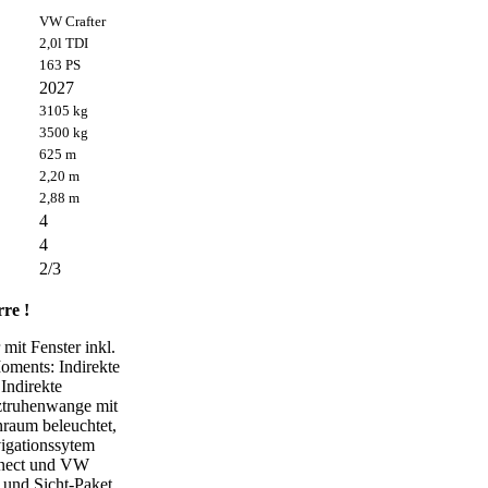
VW Crafter
2,0l TDI
163 PS
2027
3105 kg
3500 kg
625 m
2,20 m
2,88 m
4
4
2/3
rre !
mit Fenster inkl.
oments: Indirekte
Indirekte
ztruhenwange mit
raum beleuchtet,
igationssytem
nnect und VW
und Sicht-Paket,