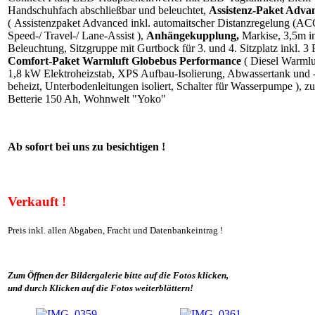
Handschuhfach abschließbar und beleuchtet,
Assistenz-Paket Adv
( Assistenzpaket Advanced inkl. automaitscher Distanzregelung (ACC)
Speed-/ Travel-/ Lane-Assist ),
Anhängekupplung,
Markise, 3,5m i
Beleuchtung, Sitzgruppe mit Gurtbock für 3. und 4. Sitzplatz inkl. 3
Comfort-Paket Warmluft Globebus Performance
( Diesel Warmlu
1,8 kW Elektroheizstab, XPS Aufbau-Isolierung, Abwassertank und -
beheizt, Unterbodenleitungen isoliert, Schalter für Wasserpumpe ), z
Betterie 150 Ah, Wohnwelt "Yoko"
Ab sofort bei uns zu besichtigen !
Verkauft !
Preis inkl. allen Abgaben, Fracht und Datenbankeintrag !
Zum Öffnen der Bildergalerie bitte auf die Fotos klicken,
und durch Klicken auf die Fotos weiterblättern!