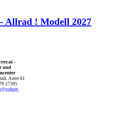
- Allrad ! Modell 2027
rer.at -
e und
ncenter
ail, Auen 61
179 27395
ce@robert-