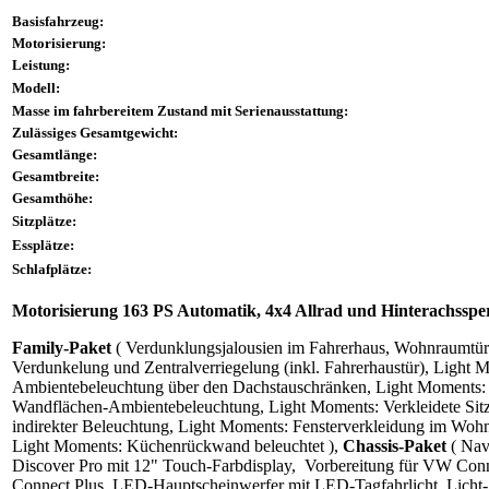
Basisfahrzeug:
Motorisierung:
Leistung:
Modell:
Masse im fahrbereitem Zustand mit Serienausstattung:
Zulässiges Gesamtgewicht:
Gesamtlänge:
Gesamtbreite:
Gesamthöhe:
Sitzplätze:
Essplätze:
Schlafplätze:
Motorisierung 163 PS Automatik, 4x4 Allrad und Hinterachsspe
Family-Paket
( Verdunklungsjalousien im Fahrerhaus, Wohnraumtür 
Verdunkelung und Zentralverriegelung (inkl. Fahrerhaustür), Light M
Ambientebeleuchtung über den Dachstauschränken, Light Moments: 
Wandflächen-Ambientebeleuchtung, Light Moments: Verkleidete Sit
indirekter Beleuchtung, Light Moments: Fensterverkleidung im Wohn
Light Moments: Küchenrückwand beleuchtet ),
Chassis-Paket
( Nav
Discover Pro mit 12" Touch-Farbdisplay, Vorbereitung für VW Co
Connect Plus, LED-Hauptscheinwerfer mit LED-Tagfahrlicht, Licht- 