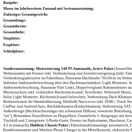
Baujahr:
Masse im fahrbereitem Zustand mit Serienausstattung:
Zulässiges Gesamtgewicht:
Gesamtlänge:
Gesamtbreite:
Gesamthöhe:
Sitzplätze:
Essplätze:
Schlafplätze:
Sonderausstattung: Motorisierung 140 PS Automatik, Active Paket
(Ausstellfe
Wohnraumtür mit Fenster inkl. Verdunkelung und Zentralverriegelung (inkl. Fahr
Verdunklungsjalousien im Fahrerhaus, Panorama-Dachhaube 70x50cm im Wohn
Indirekte Ambientebeleuchtung über den Dachstauschränken, Light Moments: I
Ambientebeleuchtung, Stauraum-Türe Links, Doppelverglaste Rahmenfenster m
Mückenschutz inkl. verkleidete Küchenrückwand, Textilleder- Wohnwelt Heron,
Solar, Light Moments: Küchenrückwand beleuchtet, Vorbereitung Dach-Klimaanl
Bedienelement für Warmluftheizung, Dethleffs Naviceiver inkl. DAB+, Truck Nav
CarPlay und Android Auto, Rückfahrkamera (Einfachkamera), Vorbereitung SAT-
Außendesign (Heckleuchtenträger mit schwarzem Diffusor, erweiterte Beklebung
"rot"), Bettumbau Einzelbetten zu Doppelbett, Gemütliche L-Sitzgruppe mit fre
Tischfuß und 2 integrierte 3-Punkt-Gurte, Fenster im Badezimmer, Duschrost, C
4,5 m (manuell),
Hubbett, Chassis Paket
( Fahrerhausklimaanlage automatisch, D
Kombiinstrument und Wireless Phone Charger in der Mittelkonsole, elektrische Fe