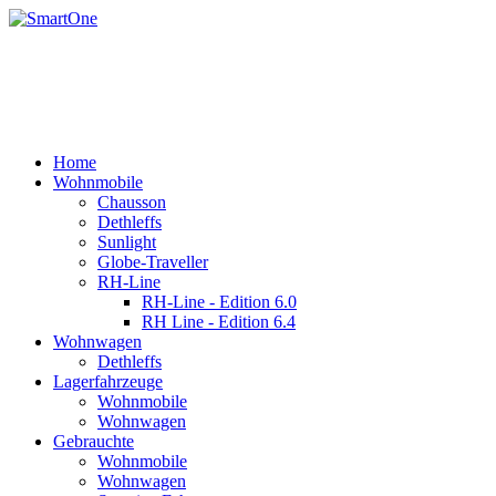
Rufen Sie uns an +43 3179 27395
Email: office@robert-harrer.at
8162 Passail, Auen 61
Home
Wohnmobile
Chausson
Dethleffs
Sunlight
Globe-Traveller
RH-Line
RH-Line - Edition 6.0
RH Line - Edition 6.4
Wohnwagen
Dethleffs
Lagerfahrzeuge
Wohnmobile
Wohnwagen
Gebrauchte
Wohnmobile
Wohnwagen