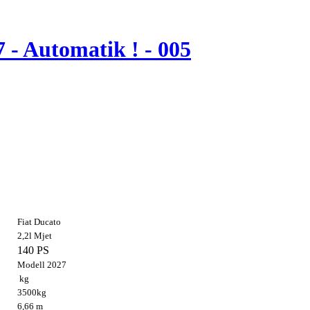
 - Automatik ! - 005
Fiat Ducato
2,2l Mjet
140 PS
Modell 2027
kg
3500kg
6,66 m