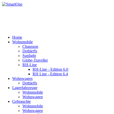
Home
Wohnmobile
Chausson
Dethleffs
Sunlight
Globe-Traveller
RH-Line
RH-Line - Edition 6.0
RH Line - Edition 6.4
Wohnwagen
Dethleffs
Lagerfahrzeuge
Wohnmobile
Wohnwagen
Gebrauchte
Wohnmobile
Wohnwagen