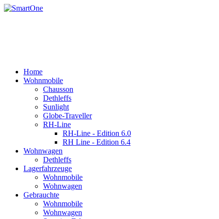
Rufen Sie uns an +43 3179 27395
Email: office@robert-harrer.at
8162 Passail, Auen 61
Home
Wohnmobile
Chausson
Dethleffs
Sunlight
Globe-Traveller
RH-Line
RH-Line - Edition 6.0
RH Line - Edition 6.4
Wohnwagen
Dethleffs
Lagerfahrzeuge
Wohnmobile
Wohnwagen
Gebrauchte
Wohnmobile
Wohnwagen