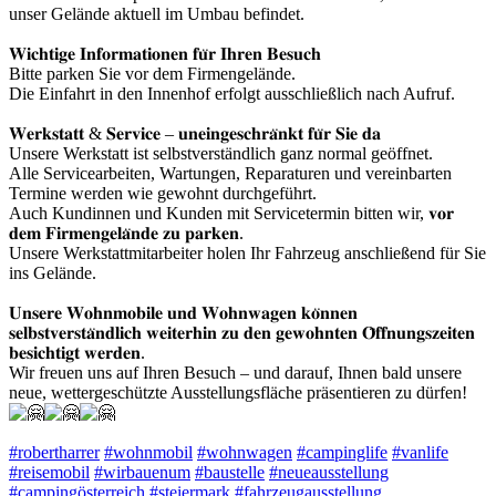
unser Gelände aktuell im Umbau befindet.
𝐖𝐢𝐜𝐡𝐭𝐢𝐠𝐞 𝐈𝐧𝐟𝐨𝐫𝐦𝐚𝐭𝐢𝐨𝐧𝐞𝐧 𝐟𝐮̈𝐫 𝐈𝐡𝐫𝐞𝐧 𝐁𝐞𝐬𝐮𝐜𝐡
Bitte parken Sie vor dem Firmengelände.
Die Einfahrt in den Innenhof erfolgt ausschließlich nach Aufruf.
𝐖𝐞𝐫𝐤𝐬𝐭𝐚𝐭𝐭 & 𝐒𝐞𝐫𝐯𝐢𝐜𝐞 – 𝐮𝐧𝐞𝐢𝐧𝐠𝐞𝐬𝐜𝐡𝐫𝐚̈𝐧𝐤𝐭 𝐟𝐮̈𝐫 𝐒𝐢𝐞 𝐝𝐚
Unsere Werkstatt ist selbstverständlich ganz normal geöffnet.
Alle Servicearbeiten, Wartungen, Reparaturen und vereinbarten
Termine werden wie gewohnt durchgeführt.
Auch Kundinnen und Kunden mit Servicetermin bitten wir, 𝐯𝐨𝐫
𝐝𝐞𝐦 𝐅𝐢𝐫𝐦𝐞𝐧𝐠𝐞𝐥𝐚̈𝐧𝐝𝐞 𝐳𝐮 𝐩𝐚𝐫𝐤𝐞𝐧.
Unsere Werkstattmitarbeiter holen Ihr Fahrzeug anschließend für Sie
ins Gelände.
𝐔𝐧𝐬𝐞𝐫𝐞 𝐖𝐨𝐡𝐧𝐦𝐨𝐛𝐢𝐥𝐞 𝐮𝐧𝐝 𝐖𝐨𝐡𝐧𝐰𝐚𝐠𝐞𝐧 𝐤𝐨̈𝐧𝐧𝐞𝐧
𝐬𝐞𝐥𝐛𝐬𝐭𝐯𝐞𝐫𝐬𝐭𝐚̈𝐧𝐝𝐥𝐢𝐜𝐡 𝐰𝐞𝐢𝐭𝐞𝐫𝐡𝐢𝐧 𝐳𝐮 𝐝𝐞𝐧 𝐠𝐞𝐰𝐨𝐡𝐧𝐭𝐞𝐧 𝐎̈𝐟𝐟𝐧𝐮𝐧𝐠𝐬𝐳𝐞𝐢𝐭𝐞𝐧
𝐛𝐞𝐬𝐢𝐜𝐡𝐭𝐢𝐠𝐭 𝐰𝐞𝐫𝐝𝐞𝐧.
Wir freuen uns auf Ihren Besuch – und darauf, Ihnen bald unsere
neue, wettergeschützte Ausstellungsfläche präsentieren zu dürfen!
#robertharrer
#wohnmobil
#wohnwagen
#campinglife
#vanlife
#reisemobil
#wirbauenum
#baustelle
#neueausstellung
#campingösterreich
#steiermark
#fahrzeugausstellung