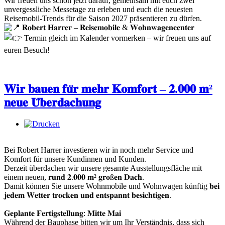
Wir freuen uns schon jetzt darauf, gemeinsam mit euch zwei
unvergessliche Messetage zu erleben und euch die neuesten
Reisemobil-Trends für die Saison 2027 präsentieren zu dürfen.
𝐑𝐨𝐛𝐞𝐫𝐭 𝐇𝐚𝐫𝐫𝐞𝐫 – 𝐑𝐞𝐢𝐬𝐞𝐦𝐨𝐛𝐢𝐥𝐞 & 𝐖𝐨𝐡𝐧𝐰𝐚𝐠𝐞𝐧𝐜𝐞𝐧𝐭𝐞𝐫
Termin gleich im Kalender vormerken – wir freuen uns auf
euren Besuch!
𝐖𝐢𝐫 𝐛𝐚𝐮𝐞𝐧 𝐟𝐮̈𝐫 𝐦𝐞𝐡𝐫 𝐊𝐨𝐦𝐟𝐨𝐫𝐭 – 𝟐.𝟎𝟎𝟎 𝐦²
𝐧𝐞𝐮𝐞 𝐔̈𝐛𝐞𝐫𝐝𝐚𝐜𝐡𝐮𝐧𝐠
Bei Robert Harrer investieren wir in noch mehr Service und
Komfort für unsere Kundinnen und Kunden.
Derzeit überdachen wir unsere gesamte Ausstellungsfläche mit
einem neuen, 𝐫𝐮𝐧𝐝 𝟐.𝟎𝟎𝟎 𝐦² 𝐠𝐫𝐨ß𝐞𝐧 𝐃𝐚𝐜𝐡.
Damit können Sie unsere Wohnmobile und Wohnwagen künftig 𝐛𝐞𝐢
𝐣𝐞𝐝𝐞𝐦 𝐖𝐞𝐭𝐭𝐞𝐫 𝐭𝐫𝐨𝐜𝐤𝐞𝐧 𝐮𝐧𝐝 𝐞𝐧𝐭𝐬𝐩𝐚𝐧𝐧𝐭 𝐛𝐞𝐬𝐢𝐜𝐡𝐭𝐢𝐠𝐞𝐧.
𝐆𝐞𝐩𝐥𝐚𝐧𝐭𝐞 𝐅𝐞𝐫𝐭𝐢𝐠𝐬𝐭𝐞𝐥𝐥𝐮𝐧𝐠: 𝐌𝐢𝐭𝐭𝐞 𝐌𝐚𝐢
Während der Bauphase bitten wir um Ihr Verständnis, dass sich