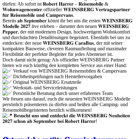
dürfen: Ab sofort ist 𝐑𝐨𝐛𝐞𝐫𝐭 𝐇𝐚𝐫𝐫𝐞𝐫 – 𝐑𝐞𝐢𝐬𝐞𝐦𝐨𝐛𝐢𝐥𝐞 &
𝐖𝐨𝐡𝐧𝐰𝐚𝐠𝐞𝐧𝐜𝐞𝐧𝐭𝐞𝐫 offizieller 𝐖𝐄𝐈𝐍𝐒𝐁𝐄𝐑𝐆 𝐕𝐞𝐫𝐭𝐫𝐚𝐠𝐬𝐩𝐚𝐫𝐭𝐧𝐞𝐫
𝐟𝐮̈𝐫 𝐑𝐞𝐢𝐬𝐞𝐦𝐨𝐛𝐢𝐥𝐞 𝐮𝐧𝐝 𝐂𝐚𝐦𝐩𝐞𝐫𝐯𝐚𝐧𝐬.
Bereits 𝐚𝐛 𝐒𝐞𝐩𝐭𝐞𝐦𝐛𝐞𝐫 könnt ihr bei uns die ersten 𝐖𝐄𝐈𝐍𝐒𝐁𝐄𝐑𝐆
𝐌𝐨𝐝𝐞𝐥𝐥𝐞 𝟐𝟎𝟐𝟕 live erleben – darunter den neuen 𝐖𝐄𝐈𝐍𝐒𝐁𝐄𝐑𝐆
𝐏𝐞𝐩𝐩𝐞𝐫, der mit modernem Design, hochwertigem Wohnkomfort
und durchdachten Detaillösungen begeistert. Ebenfalls bei uns zu
entdecken: der neue 𝐖𝐄𝐈𝐍𝐒𝐁𝐄𝐑𝐆 𝐂𝐚𝐫𝐚𝐁𝐮𝐬, der mit seiner
kompakten Bauweise, cleveren Raumaufteilung und maximaler
Flexibilität der perfekte Begleiter für jedes Abenteuer ist.
Doch damit nicht genug: Als offizieller WEINSBERG Partner
bieten wir euch künftig den kompletten Service aus einer Hand:
Verkauf von WEINSBERG Reisemobilen & Campervans
Dichtheitsprüfungen nach Herstellervorgaben
Original WEINSBERG Ersatzteile
Werkstatt- und Serviceleistungen
Persönliche Beratung durch unser erfahrenes Team
Wir freuen uns darauf, euch die neuesten WEINSBERG Modelle
persönlich präsentieren zu dürfen und heißen alle Camping- und
Reisemobilbegeisterten herzlich willkommen!
𝐁𝐞𝐬𝐮𝐜𝐡𝐭 𝐮𝐧𝐬 𝐮𝐧𝐝 𝐞𝐧𝐭𝐝𝐞𝐜𝐤𝐭 𝐝𝐢𝐞 𝐖𝐄𝐈𝐍𝐒𝐁𝐄𝐑𝐆 𝐍𝐞𝐮𝐡𝐞𝐢𝐭𝐞𝐧
𝟐𝟎𝟐𝟕 𝐬𝐜𝐡𝐨𝐧 𝐚𝐛 𝐒𝐞𝐩𝐭𝐞𝐦𝐛𝐞𝐫 𝐛𝐞𝐢 𝐑𝐨𝐛𝐞𝐫𝐭 𝐇𝐚𝐫𝐫𝐞𝐫!