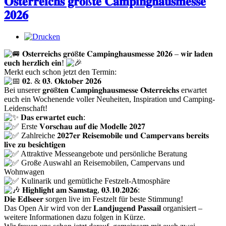
𝐎̈𝐬𝐭𝐞𝐫𝐫𝐞𝐢𝐜𝐡𝐬 𝐠𝐫𝐨̈ß𝐭𝐞 𝐂𝐚𝐦𝐩𝐢𝐧𝐠𝐡𝐚𝐮𝐬𝐦𝐞𝐬𝐬𝐞
𝟐𝟎𝟐𝟔
𝐎̈𝐬𝐭𝐞𝐫𝐫𝐞𝐢𝐜𝐡𝐬 𝐠𝐫𝐨̈ß𝐭𝐞 𝐂𝐚𝐦𝐩𝐢𝐧𝐠𝐡𝐚𝐮𝐬𝐦𝐞𝐬𝐬𝐞 𝟐𝟎𝟐𝟔 – 𝐰𝐢𝐫 𝐥𝐚𝐝𝐞𝐧
𝐞𝐮𝐜𝐡 𝐡𝐞𝐫𝐳𝐥𝐢𝐜𝐡 𝐞𝐢𝐧!
Merkt euch schon jetzt den Termin:
𝟎𝟐. & 𝟎𝟑. 𝐎𝐤𝐭𝐨𝐛𝐞𝐫 𝟐𝟎𝟐𝟔
Bei unserer 𝐠𝐫𝐨̈ß𝐭𝐞𝐧 𝐂𝐚𝐦𝐩𝐢𝐧𝐠𝐡𝐚𝐮𝐬𝐦𝐞𝐬𝐬𝐞 𝐎̈𝐬𝐭𝐞𝐫𝐫𝐞𝐢𝐜𝐡𝐬 erwartet
euch ein Wochenende voller Neuheiten, Inspiration und Camping-
Leidenschaft!
𝐃𝐚𝐬 𝐞𝐫𝐰𝐚𝐫𝐭𝐞𝐭 𝐞𝐮𝐜𝐡:
Erste 𝐕𝐨𝐫𝐬𝐜𝐡𝐚𝐮 𝐚𝐮𝐟 𝐝𝐢𝐞 𝐌𝐨𝐝𝐞𝐥𝐥𝐞 𝟐𝟎𝟐𝟕
Zahlreiche 𝟐𝟎𝟐𝟕𝐞𝐫 𝐑𝐞𝐢𝐬𝐞𝐦𝐨𝐛𝐢𝐥𝐞 𝐮𝐧𝐝 𝐂𝐚𝐦𝐩𝐞𝐫𝐯𝐚𝐧𝐬 𝐛𝐞𝐫𝐞𝐢𝐭𝐬
𝐥𝐢𝐯𝐞 𝐳𝐮 𝐛𝐞𝐬𝐢𝐜𝐡𝐭𝐢𝐠𝐞𝐧
Attraktive Messeangebote und persönliche Beratung
Große Auswahl an Reisemobilen, Campervans und
Wohnwagen
Kulinarik und gemütliche Festzelt-Atmosphäre
𝐇𝐢𝐠𝐡𝐥𝐢𝐠𝐡𝐭 𝐚𝐦 𝐒𝐚𝐦𝐬𝐭𝐚𝐠, 𝟎𝟑.𝟏𝟎.𝟐𝟎𝟐𝟔:
𝐃𝐢𝐞 𝐄𝐝𝐥𝐬𝐞𝐞𝐫 sorgen live im Festzelt für beste Stimmung!
Das Open Air wird von der 𝐋𝐚𝐧𝐝𝐣𝐮𝐠𝐞𝐧𝐝 𝐏𝐚𝐬𝐬𝐚𝐢𝐥 organisiert –
weitere Informationen dazu folgen in Kürze.