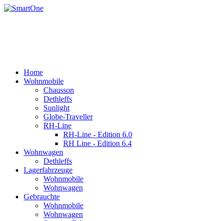
Rufen Sie uns an +43 3179 27395
Email: office@robert-harrer.at
8162 Passail, Auen 61
Home
Wohnmobile
Chausson
Dethleffs
Sunlight
Globe-Traveller
RH-Line
RH-Line - Edition 6.0
RH Line - Edition 6.4
Wohnwagen
Dethleffs
Lagerfahrzeuge
Wohnmobile
Wohnwagen
Gebrauchte
Wohnmobile
Wohnwagen