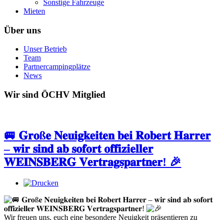
Sonstige Fahrzeuge
Mieten
Über uns
Unser Betrieb
Team
Partnercampingplätze
News
Wir sind ÖCHV Mitglied
🚐 𝐆𝐫𝐨ß𝐞 𝐍𝐞𝐮𝐢𝐠𝐤𝐞𝐢𝐭𝐞𝐧 𝐛𝐞𝐢 𝐑𝐨𝐛𝐞𝐫𝐭 𝐇𝐚𝐫𝐫𝐞𝐫
– 𝐰𝐢𝐫 𝐬𝐢𝐧𝐝 𝐚𝐛 𝐬𝐨𝐟𝐨𝐫𝐭 𝐨𝐟𝐟𝐢𝐳𝐢𝐞𝐥𝐥𝐞𝐫
𝐖𝐄𝐈𝐍𝐒𝐁𝐄𝐑𝐆 𝐕𝐞𝐫𝐭𝐫𝐚𝐠𝐬𝐩𝐚𝐫𝐭𝐧𝐞𝐫! 🎉
𝐆𝐫𝐨ß𝐞 𝐍𝐞𝐮𝐢𝐠𝐤𝐞𝐢𝐭𝐞𝐧 𝐛𝐞𝐢 𝐑𝐨𝐛𝐞𝐫𝐭 𝐇𝐚𝐫𝐫𝐞𝐫 – 𝐰𝐢𝐫 𝐬𝐢𝐧𝐝 𝐚𝐛 𝐬𝐨𝐟𝐨𝐫𝐭
𝐨𝐟𝐟𝐢𝐳𝐢𝐞𝐥𝐥𝐞𝐫 𝐖𝐄𝐈𝐍𝐒𝐁𝐄𝐑𝐆 𝐕𝐞𝐫𝐭𝐫𝐚𝐠𝐬𝐩𝐚𝐫𝐭𝐧𝐞𝐫!
Wir freuen uns, euch eine besondere Neuigkeit präsentieren zu