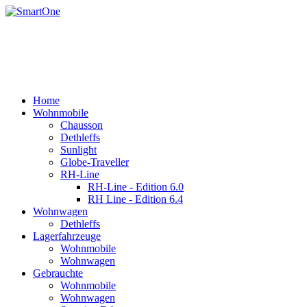
Home
Wohnmobile
Chausson
Dethleffs
Sunlight
Globe-Traveller
RH-Line
RH-Line - Edition 6.0
RH Line - Edition 6.4
Wohnwagen
Dethleffs
Lagerfahrzeuge
Wohnmobile
Wohnwagen
Gebrauchte
Wohnmobile
Wohnwagen