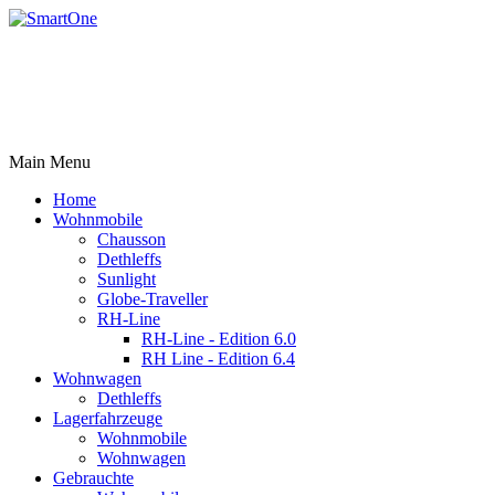
Rufen Sie uns an +43 3179 27395
Email: office@robert-harrer.at
8162 Passail, Auen 61
Main Menu
Home
Wohnmobile
Chausson
Dethleffs
Sunlight
Globe-Traveller
RH-Line
RH-Line - Edition 6.0
RH Line - Edition 6.4
Wohnwagen
Dethleffs
Lagerfahrzeuge
Wohnmobile
Wohnwagen
Gebrauchte