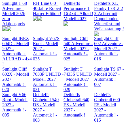
Sunlight T 68
RH-Line 6.0 -
Dethleffs
Dethleffs XL-
Adventure -
40 Jahre Robert
Performance T
Famliy I 7812-2
Modell 2026
Harrer Edition !
16 4x4 - Allrad !
3-Achser mit
zum
Modell 2027
Doppelboden
Aktionspreis
Winterfest und
Vollausstattung !
Sunlight IBEX
Sunlight V67S
Sunlight Cliff
Sunlight Cliff
604D - Modell
Root - Modell
540 Adventure -
602 Adventure -
2027 -
2027 -
Modell 2027 -
Modell 2027 -
Automatik u.
Automatik ! -
Automatik ! -
Automatik ! -
ALLRAD - 4x4
035
025
016
!
Sunlight Cliff
Sunlight T
Sunlight T
Sunlight TS 67 -
602X - Modell
7033P UNLTD -
7433S UNLTD
Modell 2027 -
2027 -
Modell 2027 -
- Modell 2027 -
Automatik ! -
Automatik ! -
Automatik ! -
Automatik ! -
007
020
031
029
Sunlight V66
Dethleffs
Dethleffs
Dethleffs
Root - Modell
Globetrail 540
Globetrail 640
Globetrail 600
2027 -
DS - Modell
ES - Modell
ES - Modell
Automatik ! -
2027 -
2027 -
2027 -
005
Automatik ! -
Automatik !
Automatik ! -
003
015