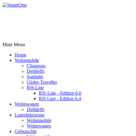
Rufen Sie uns an +43 3179 27395
Email: office@robert-harrer.at
8162 Passail, Auen 61
Main Menu
Home
Wohnmobile
Chausson
Dethleffs
Sunlight
Globe-Traveller
RH-Line
RH-Line - Edition 6.0
RH Line - Edition 6.4
Wohnwagen
Dethleffs
Lagerfahrzeuge
Wohnmobile
Wohnwagen
Gebrauchte