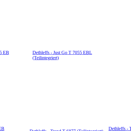
55 EB
Dethleffs - Just Go T 7055 EBL
(Teilintegriert)
 EB
Dethleffs -