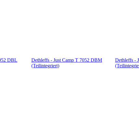
7052 DBL
Dethleffs - Just Camp T 7052 DBM
Dethleffs -
(Teilintegriert)
(Teilintegrie