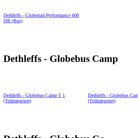
Dethleffs - Globetrail Performance 600
DR (Bus)
Dethleffs - Globebus Camp
Dethleffs - Globebus Camp T 1
Dethleffs - Globebus Ca
(Teilintegriert)
(Teilintegriert)