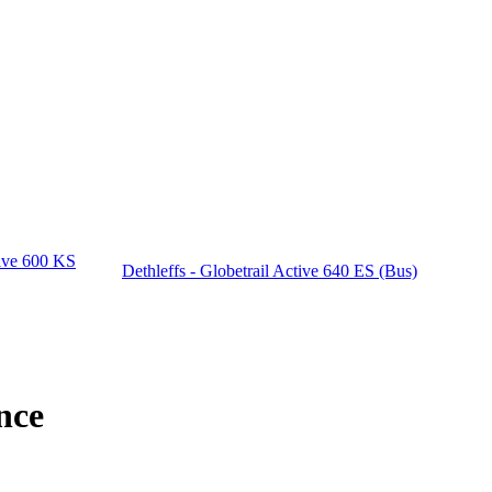
tive 600 KS
Dethleffs - Globetrail Active 640 ES (Bus)
nce