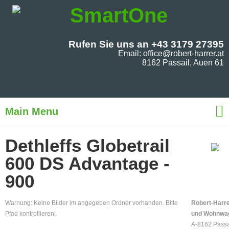
Rufen Sie uns an +43 3179 27395
Email: office@robert-harrer.at
8162 Passail, Auen 61
Main Menu
Dethleffs Globetrail
600 DS Advantage -
900
Warnung: Keine Bilder im angegeben Ordner vorhanden. Bitte
Robert-Harre
Pfad kontrollieren!
und Wohnwa
A-8162 Passa