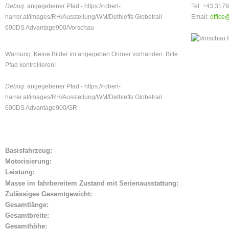
Debug:
angegebener Pfad - https://robert-
Tel: +43 317
harrer.at/images/RH/Ausstellung/WM/Dethleffs Globetrail
Email:
office
600DS Advantage900/Vorschau
Warnung: Keine Bilder im angegeben Ordner vorhanden. Bitte
Pfad kontrollieren!
Debug:
angegebener Pfad - https://robert-
harrer.at/images/RH/Ausstellung/WM/Dethleffs Globetrail
600DS Advantage900/GR
Basisfahrzeug:
Motorisierung:
Leistung:
Masse im fahrbereitem Zustand mit Serienausstattung:
Zulässiges Gesamtgewicht:
Gesamtlänge:
Gesamtbreite:
Gesamthöhe: