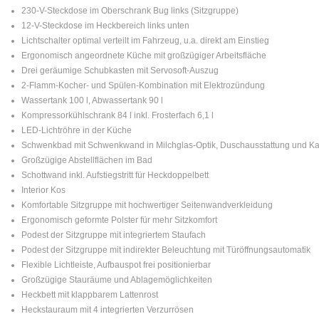
230-V-Steckdose im Oberschrank Bug links (Sitzgruppe)
12-V-Steckdose im Heckbereich links unten
Lichtschalter optimal verteilt im Fahrzeug, u.a. direkt am Einstieg
Ergonomisch angeordnete Küche mit großzügiger Arbeitsfläche
Drei geräumige Schubkasten mit Servosoft-Auszug
2-Flamm-Kocher- und Spülen-Kombination mit Elektrozündung
Wassertank 100 l, Abwassertank 90 l
Kompressorkühlschrank 84 l inkl. Frosterfach 6,1 l
LED-Lichtröhre in der Küche
Schwenkbad mit Schwenkwand in Milchglas-Optik, Duschausstattung und Kas
Großzügige Abstellflächen im Bad
Schottwand inkl. Aufstiegstritt für Heckdoppelbett
Interior Kos
Komfortable Sitzgruppe mit hochwertiger Seitenwandverkleidung
Ergonomisch geformte Polster für mehr Sitzkomfort
Podest der Sitzgruppe mit integriertem Staufach
Podest der Sitzgruppe mit indirekter Beleuchtung mit Türöffnungsautomatik
Flexible Lichtleiste, Aufbauspot frei positionierbar
Großzügige Stauräume und Ablagemöglichkeiten
Heckbett mit klappbarem Lattenrost
Heckstauraum mit 4 integrierten Verzurrösen