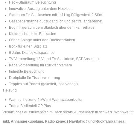
Heck-Stauraum Beleuchtung
Innovativer Auszug unter dem Heckbett
Stauraum für Gasflaschen mit je 11 kg Füllgewicht: 2 Stück
Gasabsperrhähne gut zugänglich und zentral angeordnet
Bug mit geräumigem Staufach über dem Fahrerhaus
Kleiderschrank im Bettkasten
Offene Ablage unter den Dachschränken
Isofix für einen Sitzplatz
6 Jahre Dichtigkeitsgarantie
TV-Vorbereitung 12 V und TV-Steckdose, SAT-Anschluss
Kabelvorbereitung für Rückfahrkamera
Indirekte Beleuchtung
Drehplatte für Tischerweiterung
Teppich auf Podest (gekettelt, lose verlegt)
Heizung
Warmluftheizung 4 kW mit Warmwasserboiler
Truma Bedienteil CP Plus
Zusätzliches Ausstellfenster im Heck rechts, Aufstelldach in schwarz, Wohnwelt "
inkl. Anhängerkupplung, Radio Zenec ( Navifähig ) und Rückfahrkamera !