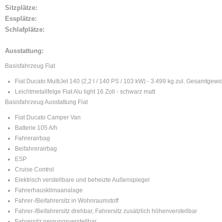
Sitzplätze:
Essplätze:
Schlafplätze:
Ausstattung:
Basisfahrzeug Fiat
Fiat Ducato MultiJet 140 (2,2 l / 140 PS / 103 kW) - 3.499 kg zul. Gesamtgewi
Leichtmetallfelge Fiat Alu light 16 Zoll - schwarz matt
Basisfahrzeug Ausstattung Fiat
Fiat Ducato Camper Van
Batterie 105 A/h
Fahrerairbag
Beifahrerairbag
ESP
Cruise Control
Elektrisch verstellbare und beheizte Außenspiegel
Fahrerhausklimaanalage
Fahrer-/Beifahrersitz in Wohnraumstoff
Fahrer-/Beifahrersitz drehbar, Fahrersitz zusätzlich höhenverstellbar
Fahrersitz neigungsverstellbar