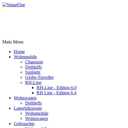
Rufen Sie uns an +43 3179 27395
Email: office@robert-harrer.at
8162 Passail, Auen 61
Main Menu
Home
Wohnmobile
Chausson
Dethleffs
Sunlight
Globe-Traveller
RH-Line
RH-Line - Edition 6.0
RH Line - Edition 6.4
Wohnwagen
Dethleffs
Lagerfahrzeuge
Wohnmobile
Wohnwagen
Gebrauchte