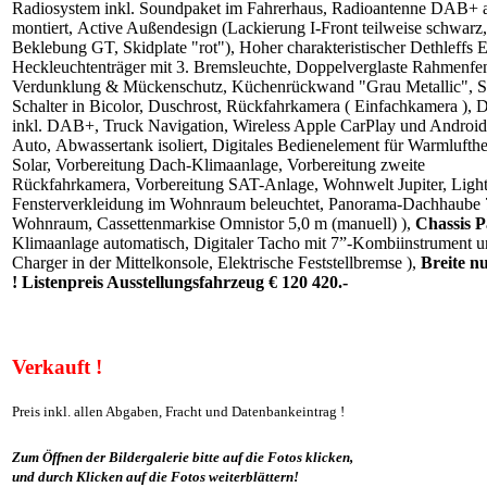
Radiosystem inkl. Soundpaket im Fahrerhaus, Radioantenne DAB+
montiert, Active Außendesign (Lackierung I-Front teilweise schwarz,
Beklebung GT, Skidplate "rot"), Hoher charakteristischer Dethleffs 
Heckleuchtenträger mit 3. Bremsleuchte, Doppelverglaste Rahmenfen
Verdunklung & Mückenschutz, Küchenrückwand "Grau Metallic", S
Schalter in Bicolor, Duschrost, Rückfahrkamera ( Einfachkamera ), D
inkl. DAB+, Truck Navigation, Wireless Apple CarPlay und Android
Auto, Abwassertank isoliert, Digitales Bedienelement für Warmlufth
Solar, Vorbereitung Dach-Klimaanlage, Vorbereitung zweite
Rückfahrkamera, Vorbereitung SAT-Anlage, Wohnwelt Jupiter, Ligh
Fensterverkleidung im Wohnraum beleuchtet, Panorama-Dachhaube
Wohnraum, Cassettenmarkise Omnistor 5,0 m (manuell) ),
Chassis P
Klimaanlage automatisch, Digitaler Tacho mit 7”-Kombiinstrument 
Charger in der Mittelkonsole, Elektrische Feststellbremse ),
Breite n
! Listenpreis Ausstellungsfahrzeug € 120 420.-
Verkauft !
Preis inkl. allen Abgaben, Fracht und Datenbankeintrag !
Zum Öffnen der Bildergalerie bitte auf die Fotos klicken,
und durch Klicken auf die Fotos weiterblättern!