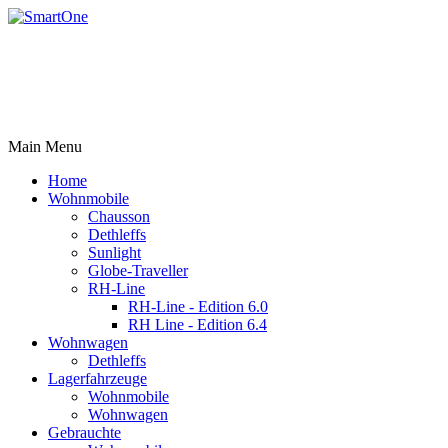
Rufen Sie uns an +43 3179 27395
Email: office@robert-harrer.at
8162 Passail, Auen 61
Main Menu
Home
Wohnmobile
Chausson
Dethleffs
Sunlight
Globe-Traveller
RH-Line
RH-Line - Edition 6.0
RH Line - Edition 6.4
Wohnwagen
Dethleffs
Lagerfahrzeuge
Wohnmobile
Wohnwagen
Gebrauchte