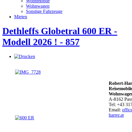
Wohnmobile
Wohnwagen
Sonstige Fahrzeuge
Mieten
Dethleffs Globetral 600 ER -
Modell 2026 ! - 857
Robert-Harr
Reisemobil
Wohnwagen
A-8162 Pass
Tel: +43 31
Email:
offic
harrer.at