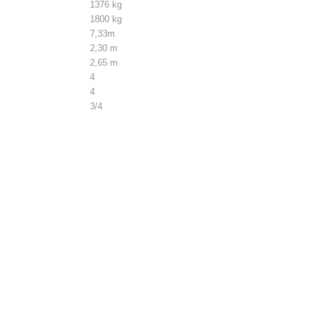
1376 kg
1800 kg
7,33m
2,30 m
2,65 m
4
4
3/4