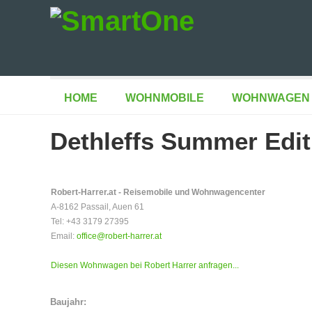
HOME
WOHNMOBILE
WOHNWAGEN
Dethleffs Summer Editi
Robert-Harrer.at - Reisemobile und Wohnwagencenter
A-8162 Passail, Auen 61
Tel: +43 3179 27395
Email:
office@robert-harrer.at
Diesen Wohnwagen bei Robert Harrer anfragen...
Baujahr: