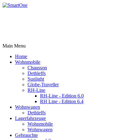
Rufen Sie uns an +43 3179 27395
Email: office@robert-harrer.at
8162 Passail, Auen 61
Main Menu
Home
Wohnmobile
Chausson
Dethleffs
Sunlight
Globe-Traveller
RH-Line
RH-Line - Edition 6.0
RH Line - Edition 6.4
Wohnwagen
Dethleffs
Lagerfahrzeuge
Wohnmobile
Wohnwagen
Gebrauchte