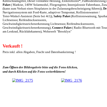
Kühlschrankgitter, Diesel verstärkte Heizung, Elektroboiler*, Fußbodenheizung
Paket
( Markise, 140W Solarmodul, Fliegengitter, Innenjalousie Fahrerhaus, Zus
(kann zum Verlust eines Sitzplatzes in der Zulassungsbescheinigung führen)),
Dr
Navigationssystem mit Ford-Karte, adaptiver Tempomat, Kollisionswarner /
Toter-Winkel-Assistent (Serie bei 4t1)),
Safety Paket
(Kollisionswarnung, Spurha
Lichtsensor, Reifendrucksensoren,
Geschwindigkeitszeichenerkennung Lichtsensor, Reifendrucksensoren,
Geschwindigkeitszeichenerkennung),
Connect Paket
( Radio Bluetooth mit To
am Lenkrad, Rückfahrkamera), Wohnwelt "Brooklyn"
Verkauft !
Preis inkl. allen Abgaben, Fracht und Datenbankeintrag !
Zum Öffnen der Bildergalerie bitte auf die Fotos klicken,
und durch Klicken auf die Fotos weiterblättern!