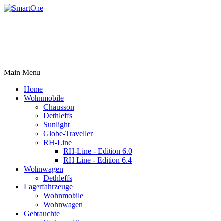
Rufen Sie uns an +43 3179 27395
Email: office@robert-harrer.at
8162 Passail, Auen 61
Main Menu
Home
Wohnmobile
Chausson
Dethleffs
Sunlight
Globe-Traveller
RH-Line
RH-Line - Edition 6.0
RH Line - Edition 6.4
Wohnwagen
Dethleffs
Lagerfahrzeuge
Wohnmobile
Wohnwagen
Gebrauchte